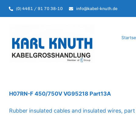
Zum
(0) 4461 / 91 70 38-10
info@kabel-knuth.de
Inhalt
springen
Startse
H07RN-F 450/750V VG95218 Part13A
Rubber insulated cables and insulated wires, part