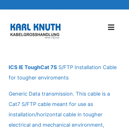
Zum
Inhalt
springen
Toggl
Navig
Startseite
Über uns
ICS IE ToughCat 7S
S/FTP Installation Cable
for tougher enviroments
News
Generic Data transmission. This cable is a
Lieferprogramm
Cat7 S/FTP cable meant for use as
Service & Zubehör
installation/horizontal cable in tougher
electrical and mechanical environment,
Download Kataloge